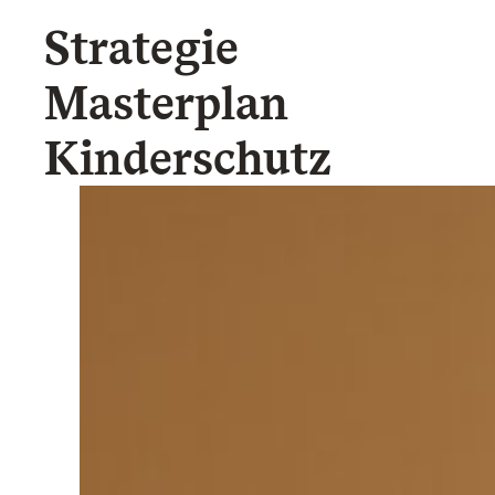
Strategie
Schutzkonzepte
Masterplan
Sexualisierte Gewalt
Kinderschutz
Sucht