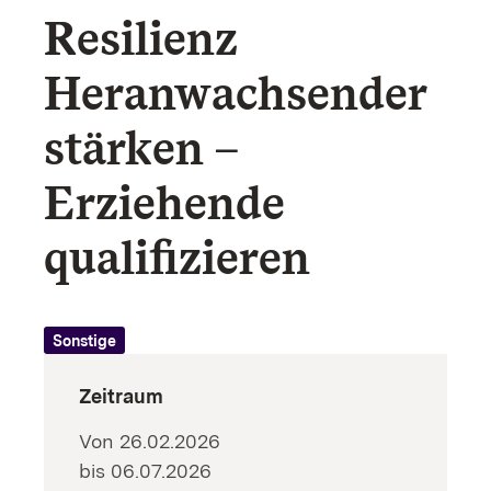
Resilienz
Schutzkonzepte
Heranwachsender
Sexualisierte Gewalt
stärken –
Sucht
Erziehende
qualifizieren
Sonstige
Zeitraum
Von 26.02.2026
bis 06.07.2026