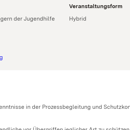
Veranstaltungsform
ägern der Jugendhilfe
Hybrid
g
enntnisse in der Prozessbegleitung und Schutzko
dliche vor Übergriffen jeglicher Art zu schützen,