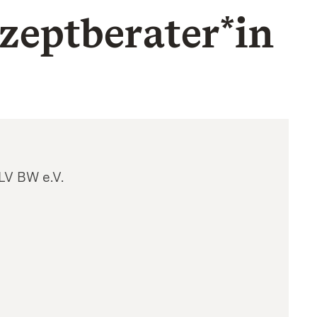
zept­berater*in
LV BW e.V.